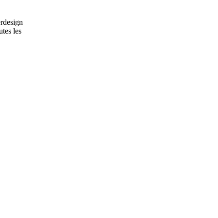
erdesign
utes les