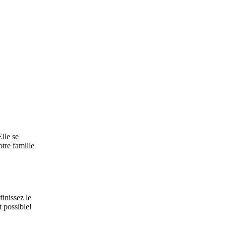
Elle se
otre famille
inissez le
t possible!