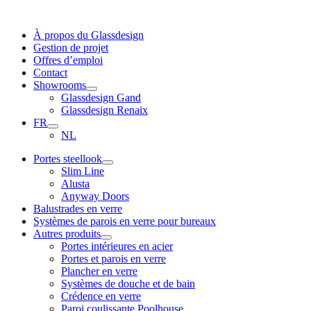
Skip
to
À propos du Glassdesign
content
Gestion de projet
Offres d’emploi
Contact
Showrooms
Glassdesign Gand
Glassdesign Renaix
FR
NL
Portes steellook
Slim Line
Alusta
Anyway Doors
Balustrades en verre
Systèmes de parois en verre pour bureaux
Autres produits
Portes intérieures en acier
Portes et parois en verre
Plancher en verre
Systèmes de douche et de bain
Crédence en verre
Paroi coulissante Poolhouse